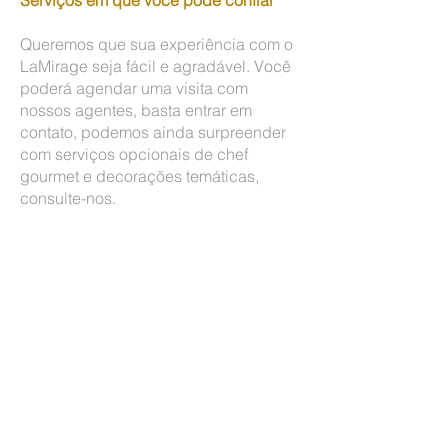
Serviços em que você pode confiar
Queremos que sua experiência com o
LaMirage seja fácil e agradável. Você
poderá agendar uma visita com
nossos agentes, basta entrar em
contato, podemos ainda surpreender
com serviços opcionais de chef
gourmet e decorações temáticas,
consulte-nos.
Perfis pessoais e anúncios verificados
Uma plataforma confiável para coletar
e transferir pagamentos
Saiba mais sobre nosso compromisso
com sua segurança na Central de
Ajuda, Termos e Condições e Política
de Privacidade.
Atendimento online ou presencial.